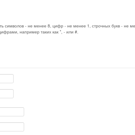
 символов - не менее 8, цифр - не менее 1, строчных букв - не ме
фрами, например таких как *, - или #.